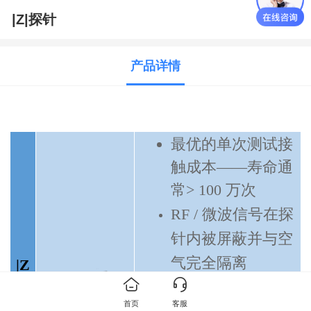
|Z|探针
产品详情
最优的单次测试接
触成本
——寿命通
常> 100 万次
RF / 微波信号在探
针内被屏蔽并与空
气完全隔离
|Z
在真空环境和
10 K
|
首页
客服
探