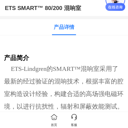
ETS SMART™ 80/200 混响室
产品详情
产品简介
ETS-Lindgren的SMART™
混响
室采用了
最新
的
经过验证的混响技术
，根据
丰富的腔
室构造设计经验，
构建合适
的
高场强
电磁环
境，以进行抗扰性，
辐射
和屏蔽效能测试。
与其他测试方法相比，
SMART™
混响
室成
首页
客服